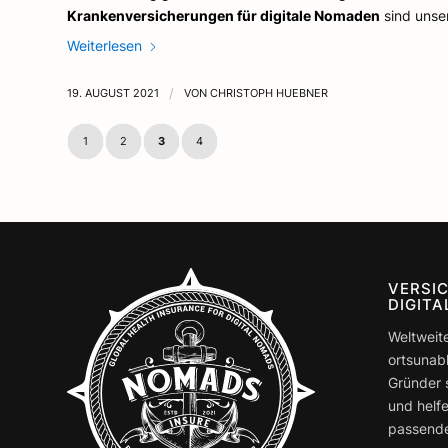
Krankenversicherungen für digitale Nomaden
sind unser
Weiterlesen
19. AUGUST 2021
/
VON
CHRISTOPH HUEBNER
1
2
3
4
VERSI
DIGIT
Weltweit
ortsunab
Gründer 
Customer reviews and experiences for
und helfe
NOMADS.insure
passende