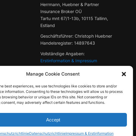
Herrmann, Huebner & Partner
Insurance Broker OÜ
Tartu mnt 67/1-13b, 10115 Tallinn,
Estland
Geschäftsführer: Christoph Huebner
Handelsregister:
14897643
Vollständige Angaben:
Erstinformation & Impressum
Manage Cookie Consent
he best experiences, we use technologies like cookies to store and/or
e information. Consenting to these technologies will allow us to process
 browsing behavior or unique IDs on this site. Not consenting or
 consent, may adversely affect certain features and functions.
Accept
nschutzrichtlinie
Datenschutzrichtlinie
Impressum & Erstinformation