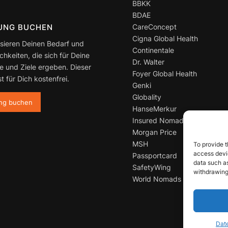
BBKK
BDAE
CareConcept
UNG BUCHEN
Cigna Global Health
ysieren Deinen Bedarf und
Continentale
chkeiten, die sich für Deine
Dr. Walter
 und Ziele ergeben. Dieser
Foyer Global Health
st für Dich kostenfrei.
Genki
Globality
ng buchen
HanseMerkur
Insured Nomads
Morgan Price
MSH
To provide t
access devic
Passportcard
data such as
SafetyWing
withdrawing
World Nomads
Date