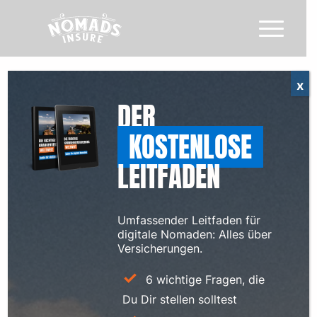
x
VERSICHERUNGS-NEWS
DER
FÜR
DIGITALE NOMADEN
KOSTENLOSE
LEITFADEN
WARUM ICH DAS HIER ANFANGE
Umfassender Leitfaden für
digitale Nomaden: Alles über
Versicherungen.
6 wichtige Fragen, die
Du Dir stellen solltest