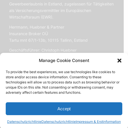
Gewerbeerlaubnis in Estland, zugelassen für Tätigkeiten
als Versicherungsvermittler im Europäischen
Wirtschaftsraum (EWR).
Herrmann, Huebner & Partner
Insurance Broker OÜ
Tartu mnt 67/1-13b, 10115 Tallinn, Estland
Geschäftsführer: Christoph Huebner
Customer reviews and experiences for
Handelsregister:
14897643
NOMADS.insure
Manage Cookie Consent
Vollständige Angaben:
EXCELLENT
97%
To provide the best experiences, we use technologies like cookies to
Erstinformation & Impressum
store and/or access device information. Consenting to these
Recommended on
technologies will allow us to process data such as browsing behavior or
ProvenExpert.com
4.96 / 5.00
unique IDs on this site. Not consenting or withdrawing consent, may
adversely affect certain features and functions.
37
20
Reviews on
Reviews from 2 other
EXCELLENT
ProvenExpert.com
sources
Accept
© by Herrmann, Huebner & Partner Insurance Broker OÜ, 2026
57 Customer reviews
ProvenExpert.com
View profile on
Datenschutzrichtlinie
Datenschutzrichtlinie
Impressum & Erstinformation
Impressum & Erstinformation
DE
Authenticity