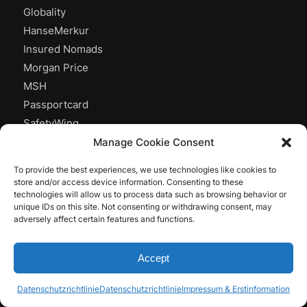
Globality
HanseMerkur
Insured Nomads
Morgan Price
MSH
Passportcard
SafetyWing
World Nomads
Manage Cookie Consent
To provide the best experiences, we use technologies like cookies to
store and/or access device information. Consenting to these
technologies will allow us to process data such as browsing behavior or
unique IDs on this site. Not consenting or withdrawing consent, may
VERSICHERUNGSMAKLER FÜR
adversely affect certain features and functions.
DIGITALNOMADEN
Europäischer Versicherungsmakler mit Gewerbeerlaubnis
Accept
in Estland, zugelassen für Tätigkeiten als
Versicherungsvermittler im Europäischen Wirtschaftsraum
Datenschutzrichtlinie
Datenschutzrichtlinie
Impressum & Erstinformation
(EWR).