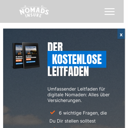
x
EUROPEAN HEALTH INSURANCE
DER
CARD: EHIC FÜR DIGITALE
KOSTENLOSE
NOMADEN
LEITFADEN
EUROPA
Umfassender Leitfaden für
Ob an der Küste Portugals, in einer Landhütte im
digitale Nomaden: Alles über
Herzen Italiens oder im lebendigen Strom der
Versicherungen.
Hauptstadt Frankreichs – als Digitalomade folgst Du
Deinem Freiheitsdrang. Den Laptop in der Hand,
6 wichtige Fragen, die
mobiles Internet in der Tasche und die Reise kann
Du Dir stellen solltest
beginnen!