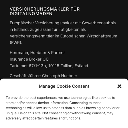
VERSICHERUNGSMAKLER FÜR
DIGITALNOMADEN
Europäischer Versicherungsmakler mit Gewerbeerlaubnis
in Estland, zugelassen für Tätigkeiten als
Versicherungsvermittler im Europäischen Wirtschaftsraum
(EWR).
Herrmann, Huebner & Partner
Insurance Broker OÜ
Tartu mnt 67/1-13b, 10115 Tallinn, Estland
Geschäftsführer: Christoph Huebner
Handelsregister:
14897643
Manage Cookie Consent
Vollständige Angaben:
To provide the best experiences, we use technologies like cookies to
Erstinformation & Impressum
store and/or access device information. Consenting to these
technologies will allow us to process data such as browsing behavior or
unique IDs on this site. Not consenting or withdrawing consent, may
adversely affect certain features and functions.