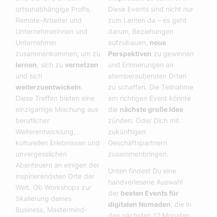
ortsunabhängige Profis,
Diese Events sind nicht nur
Remote-Arbeiter und
zum Lernen da – es geht
Unternehmerinnen und
darum, Beziehungen
Unternehmer
aufzubauen,
neue
zusammenkommen, um zu
Perspektiven
zu gewinnen
lernen
, sich zu
vernetzen
und Erinnerungen an
und sich
atemberaubenden Orten
weiterzuentwickeln
.
zu schaffen. Die Teilnahme
Diese Treffen bieten eine
am richtigen Event könnte
einzigartige Mischung aus
die
nächste große Idee
beruflicher
zünden. Oder Dich mit
Weiterentwicklung,
zukünftigen
kulturellen Erlebnissen und
Geschäftspartnern
unvergesslichen
zusammenbringen.
Abenteuern an einigen der
Unten findest Du eine
inspirierendsten Orte der
handverlesene Auswahl
Welt. Ob Workshops zur
der
besten Events für
Skalierung deines
digitalen Nomaden
, die in
Business, Mastermind-
den nächsten 12 Monaten