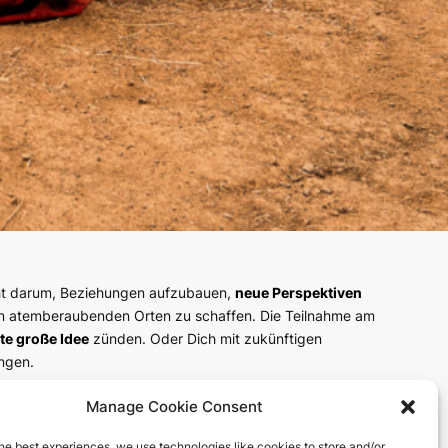
eht darum, Beziehungen aufzubauen,
neue Perspektiven
n atemberaubenden Orten zu schaffen. Die Teilnahme am
te große Idee
zünden. Oder Dich mit zukünftigen
ngen.
esene Auswahl der
besten Events für digitalen Nomaden
,
Manage Cookie Consent
ttfinden. Sorgfältig kuratiert ist diese Liste Deine
 Events, die Deinen nomadischen Lebensstil auf das nächste
he best experiences, we use technologies like cookies to store and/or