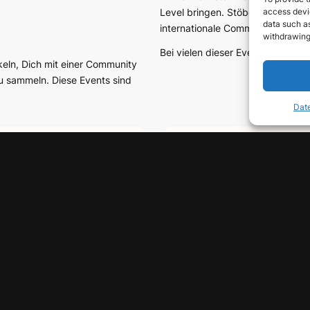
Level bringen. Stöbere herum, wä
access devic
data such as
internationale Community von T
withdrawing
Bei vielen dieser Events wirst Du
keln, Dich mit einer Community
 sammeln. Diese Events sind
Date
CHERUNGEN FÜR
VERSICHERUNGEN
ALE NOMADEN
Aetna
e Krankenversicherungen für
Allianz Care
hängig Tätige: Unsere
APRIL International Care
sind selbst digitale Nomaden
ARAG
n Gleichgesinnten dabei, die
AXA Global Healthcare
 Lösung zu finden.
Barmenia
BBKK