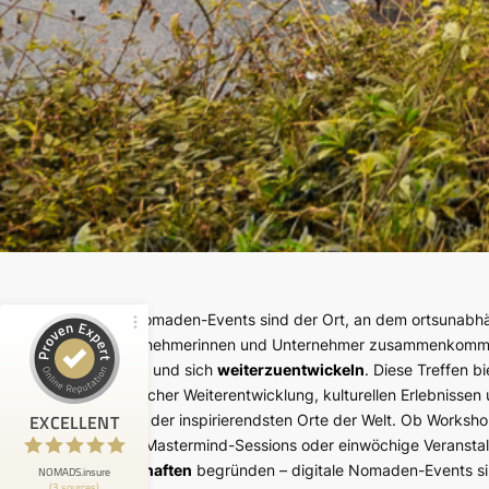
Customer reviews and experiences for
NOMADS.insure
97%
EXCELLENT
Recommended on
ProvenExpert.com
4.96 / 5.00
20
37
Digitale Nomaden-Events sind der Ort, an dem ortsunabhä
Reviews from 2 other
Reviews on
sources
ProvenExpert.com
und Unternehmerinnen und Unternehmer zusammenkomm
vernetzen
und sich
weiterzuentwickeln
. Diese Treffen b
ProvenExpert.com
View profile on
aus beruflicher Weiterentwicklung, kulturellen Erlebnisse
EXCELLENT
an einigen der inspirierendsten Orte der Welt. Ob Worksho
Anonymous
Business, Mastermind-Sessions oder einwöchige Veransta
5
I highly recommend Nomads Insure. I've had
Freundschaften
begründen – digitale Nomaden-Events sin
NOMADS.insure
(3 sources)