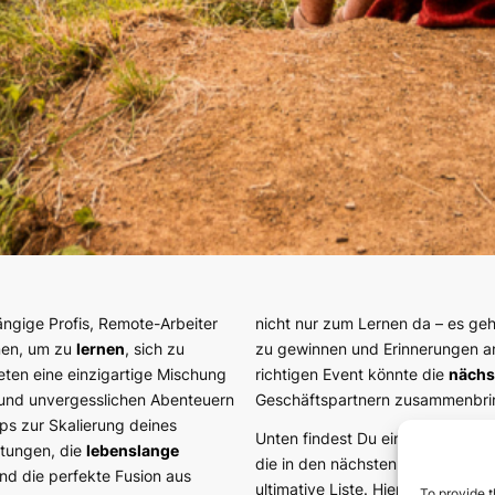
ngige Profis, Remote-Arbeiter
nicht nur zum Lernen da – es g
en, um zu
lernen
, sich zu
zu gewinnen und Erinnerungen a
ieten eine einzigartige Mischung
richtigen Event könnte die
nächs
n und unvergesslichen Abenteuern
Geschäftspartnern zusammenbri
ps zur Skalierung deines
Unten findest Du eine handverl
ltungen, die
lebenslange
die in den nächsten 12 Monaten sta
d die perfekte Fusion aus
ultimative Liste. Hier findest Du
To provide t