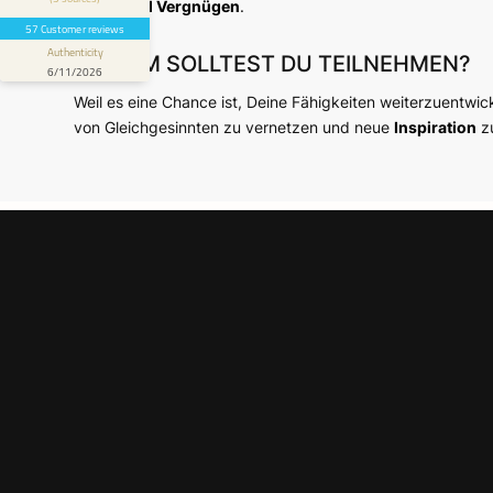
only good experiences so far with their
Arbeit und Vergnügen
.
COVRD.EE plan. Claims are...
57 Customer reviews
Authenticity
WARUM SOLLTEST DU TEILNEHMEN?
6/11/2026
Weil es eine Chance ist, Deine Fähigkeiten weiterzuentwic
von Gleichgesinnten zu vernetzen und neue
Inspiration
zu
VERSI
DIGIT
Weltweit
ortsunab
Gründer 
und helfe
passende