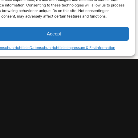
hle Deine Favoriten aus und tauche ein in eine
e information. Consenting to these technologies will allow us to process
 browsing behavior or unique IDs on this site. Not consenting or
räumern und Machern!
 consent, may adversely affect certain features and functions.
das Team von NOMADS.insure
treffen.
Accept
nschutzrichtlinie
Datenschutzrichtlinie
Impressum & Erstinformation
VERSICHERUNGSMAKLER FÜR
DIGITALNOMADEN
Europäischer Versicherungsmakler
mit Gewerbeerlaubnis in Estland,
zugelassen für Tätigkeiten als
Versicherungsvermittler im
Europäischen Wirtschaftsraum (EWR).