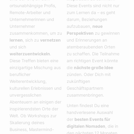
ortsunabhängige Profis,
Diese Events sind nicht nur
Remote-Arbeiter und
zum Lernen da – es geht
Unternehmerinnen und
darum, Beziehungen
Unternehmer
aufzubauen,
neue
zusammenkommen, um zu
Perspektiven
zu gewinnen
lernen
, sich zu
vernetzen
und Erinnerungen an
und sich
atemberaubenden Orten
weiterzuentwickeln
.
zu schaffen. Die Teilnahme
Diese Treffen bieten eine
am richtigen Event könnte
einzigartige Mischung aus
die
nächste große Idee
beruflicher
zünden. Oder Dich mit
Weiterentwicklung,
zukünftigen
kulturellen Erlebnissen und
Geschäftspartnern
unvergesslichen
zusammenbringen.
Abenteuern an einigen der
Unten findest Du eine
inspirierendsten Orte der
handverlesene Auswahl
Welt. Ob Workshops zur
der
besten Events für
Skalierung deines
digitalen Nomaden
, die in
Business, Mastermind-
den nächsten 12 Monaten