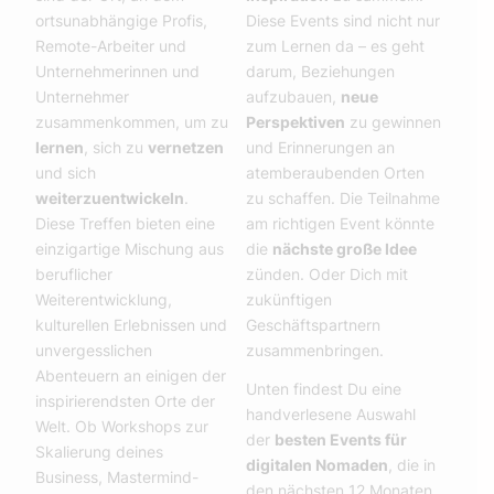
ortsunabhängige Profis,
Diese Events sind nicht nur
Remote-Arbeiter und
zum Lernen da – es geht
Unternehmerinnen und
darum, Beziehungen
Unternehmer
aufzubauen,
neue
zusammenkommen, um zu
Perspektiven
zu gewinnen
lernen
, sich zu
vernetzen
und Erinnerungen an
und sich
atemberaubenden Orten
weiterzuentwickeln
.
zu schaffen. Die Teilnahme
Diese Treffen bieten eine
am richtigen Event könnte
einzigartige Mischung aus
die
nächste große Idee
beruflicher
zünden. Oder Dich mit
Weiterentwicklung,
zukünftigen
kulturellen Erlebnissen und
Geschäftspartnern
unvergesslichen
zusammenbringen.
Abenteuern an einigen der
Unten findest Du eine
inspirierendsten Orte der
handverlesene Auswahl
Welt. Ob Workshops zur
der
besten Events für
Skalierung deines
digitalen Nomaden
, die in
Business, Mastermind-
den nächsten 12 Monaten