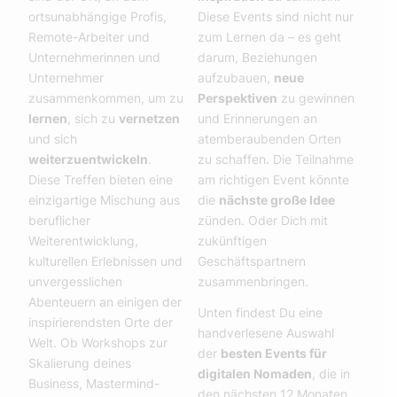
ortsunabhängige Profis,
Diese Events sind nicht nur
Remote-Arbeiter und
zum Lernen da – es geht
Unternehmerinnen und
darum, Beziehungen
Unternehmer
aufzubauen,
neue
zusammenkommen, um zu
Perspektiven
zu gewinnen
lernen
, sich zu
vernetzen
und Erinnerungen an
und sich
atemberaubenden Orten
weiterzuentwickeln
.
zu schaffen. Die Teilnahme
Diese Treffen bieten eine
am richtigen Event könnte
einzigartige Mischung aus
die
nächste große Idee
beruflicher
zünden. Oder Dich mit
Weiterentwicklung,
zukünftigen
kulturellen Erlebnissen und
Geschäftspartnern
unvergesslichen
zusammenbringen.
Abenteuern an einigen der
Unten findest Du eine
inspirierendsten Orte der
handverlesene Auswahl
Welt. Ob Workshops zur
der
besten Events für
Skalierung deines
digitalen Nomaden
, die in
Business, Mastermind-
den nächsten 12 Monaten