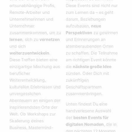
ortsunabhängige Profis,
Diese Events sind nicht nur
Remote-Arbeiter und
zum Lernen da – es geht
Unternehmerinnen und
darum, Beziehungen
Unternehmer
aufzubauen,
neue
zusammenkommen, um zu
Perspektiven
zu gewinnen
lernen
, sich zu
vernetzen
und Erinnerungen an
und sich
atemberaubenden Orten
weiterzuentwickeln
.
zu schaffen. Die Teilnahme
Diese Treffen bieten eine
am richtigen Event könnte
einzigartige Mischung aus
die
nächste große Idee
beruflicher
zünden. Oder Dich mit
Weiterentwicklung,
zukünftigen
kulturellen Erlebnissen und
Geschäftspartnern
unvergesslichen
zusammenbringen.
Abenteuern an einigen der
Unten findest Du eine
inspirierendsten Orte der
handverlesene Auswahl
Welt. Ob Workshops zur
der
besten Events für
Skalierung deines
digitalen Nomaden
, die in
Business, Mastermind-
den nächsten 12 Monaten