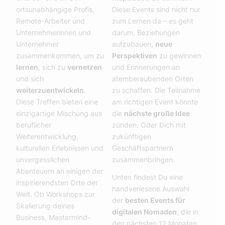
ortsunabhängige Profis,
Diese Events sind nicht nur
Remote-Arbeiter und
zum Lernen da – es geht
Unternehmerinnen und
darum, Beziehungen
Unternehmer
aufzubauen,
neue
zusammenkommen, um zu
Perspektiven
zu gewinnen
lernen
, sich zu
vernetzen
und Erinnerungen an
und sich
atemberaubenden Orten
weiterzuentwickeln
.
zu schaffen. Die Teilnahme
Diese Treffen bieten eine
am richtigen Event könnte
einzigartige Mischung aus
die
nächste große Idee
beruflicher
zünden. Oder Dich mit
Weiterentwicklung,
zukünftigen
kulturellen Erlebnissen und
Geschäftspartnern
unvergesslichen
zusammenbringen.
Abenteuern an einigen der
Unten findest Du eine
inspirierendsten Orte der
handverlesene Auswahl
Welt. Ob Workshops zur
der
besten Events für
Skalierung deines
digitalen Nomaden
, die in
Business, Mastermind-
den nächsten 12 Monaten